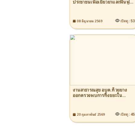
ประชาชนเพื่อเยียวยาและฟื้นฟู
หลังเกิดภัยให้แก่ผู้ประสบ
สาธารณภัย หรือภัยพิบัติฉุกเฉิน
อบต.ห้วยยาง ประจำ
08 มิถุนายน 2569
เปิดดู :
5
ปีงบประมาณ 2569
งานสาธารณสุข อบต.ห้วยยาง
ออกตรวจพบการทิ้งขยะใน
บริเวณที่สาธารณะเป็นจำนวนมาก
ซึ่งสร้างความสกปรก และเป็น
แหล่งกระจายของเชื้อโรค
20 กุมภาพันธ์ 2569
เปิดดู :
4